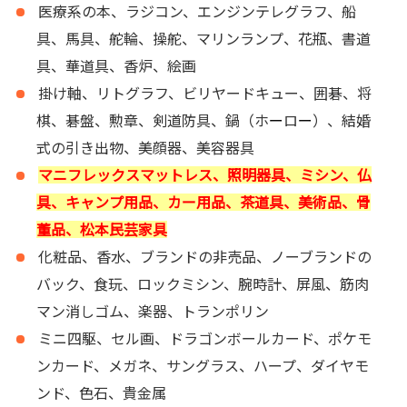
医療系の本、ラジコン、エンジンテレグラフ、船
具、馬具、舵輪、操舵、マリンランプ、花瓶、書道
具、華道具、香炉、絵画
掛け軸、リトグラフ、ビリヤードキュー、囲碁、将
棋、碁盤、勲章、剣道防具、鍋（ホ
ー
ロ
ー
）、結婚
式の引き出物、美顔器、美容器具
マニフレックスマットレス、照明器具、ミシン、仏
具、キャンプ用品、カー用品、茶道具、美術品、骨
董品、松本民芸家具
化粧品、香水、ブランドの非売品、ノーブランドの
バック、食玩、ロックミシン、腕時計、屏風、筋肉
マン消しゴム、楽器、トランポリン
ミニ四駆、セル画、ドラゴンボールカード、ポケモ
ンカード、メガネ、サングラス、ハープ、ダイヤモ
ンド、色石、貴金属