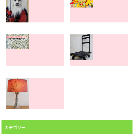
ライオン丸グッズ
物が多すぎて捨て
の買取査定金額。
られない方へ。処
古い物・キズ汚れ
分のお手伝いしま
があっても売れま
す！
す！
2026.07.30
2026.07.31
ボタン電池処分で
手押し台車の買取
お困りの方へ！ま
査定金額。傷や汚
とめて買取しま
れがあっても売れ
す。大量でもお任
ます！
せください
2026.06.26
2026.07.22
ランプシェード買
取査定金額。処分
前に譲って頂けま
カテゴリー
せんか？汚れても