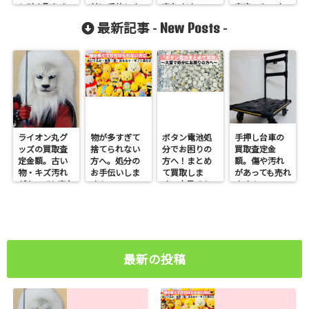
ら引き取りま
前に手放しま
売れます
査定。キニナ
す！
せんか？
ル金額は？
New Posts
最新記事 -
-
ライオン丸グ
物が多すぎて
ボタン電池処
手押し台車の
ッズの買取査
捨てられない
分でお困りの
買取査定金
定金額。古い
方へ。処分の
方へ！まとめ
額。傷や汚れ
物・キズ汚れ
お手伝いしま
て買取しま
があっても売れ
があっても売れ
す！
す。大量でも
ます！
ます！
お任せくださ
い
最新の投稿