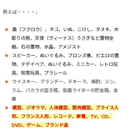
例えば・・・・。
梟（フクロウ）、ネコ、いぬ、こけし、タヌキ、木
彫りの熊、天使（ヴィーナス）うさぎなど置物全
般。石の置物、水晶、アメジスト
スピーカー、ぬいぐるみ、ブロンズ像、ピエロの置
物、テデイベア、ぬいぐるみ、ミニカー、レトロ玩
具、知育玩具、プラレール
ウイスキー、ブランデー、テキーラ、焼酎、ジン、
ラム、バカラの空き瓶、仮面ライダーの貯金箱、金
庫
模型、ジオラマ、人体模型、筋肉模型、ブライス人
形、フランス人形、レコ－ド、家電、TV、CD、
DVD、ゲーム、ブランド品