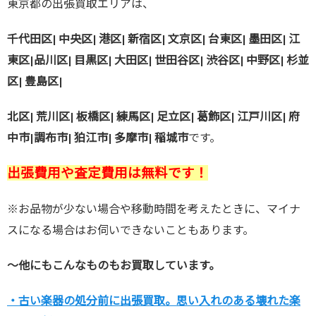
東京都の出張買取エリアは、
千代田区| 中央区| 港区| 新宿区| 文京区| 台東区| 墨田区| 江
東区|
品川区| 目黒区| 大田区| 世田谷区| 渋谷区| 中野区| 杉並
区| 豊島区|
北区| 荒川区| 板橋区| 練馬区| 足立区| 葛飾区| 江戸川区| 府
中市|
調布市| 狛江市| 多摩市| 稲城市
です。
出張費用や査定費用は無料です！
※お品物が少ない場合や移動時間を考えたときに、マイナ
スになる場合はお伺いできないこともあります。
～他にもこんなものもお買取しています。
・古い楽器の処分前に出張買取。思い入れのある壊れた楽