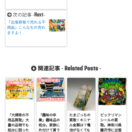
Next
次の記事 -
-
「出張買取で売れる不
用品」こんなもの売れ
ますよ！
Related Posts
関連記事 -
-
「大掃除の不
「趣味の卒
たまごっちの
ビックリマン
用品買取」大
業」趣味品の
買取！キニナ
シールの買
量の品物でも
処分。家族に
ル金額は？電
取。神奈川県
処分に困った
片付けて貰う
池がなくても
藤沢市に出張