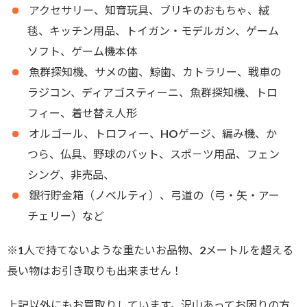
アクセサリー、知育玩具、ブリキのおもちゃ、絨
毯、キッチン用品、トイガン・モデルガン、ゲーム
ソフト、ゲーム機本体
魚群探知機、サメの歯、鯨歯、カトラリー、戦車の
ラジコン、ディアゴスティーニ、魚群探知機、トロ
フィー、着せ替え人形
オルゴール、トロフィー、HOゲージ、編み機、か
つら、仏具、野球のバット、スポ－ツ用品、フェン
シング、非売品、
銀行貯金箱（ノベルティ）、弓道の（弓・矢・アー
チェリー）など
※1人で持てないような重たいお品物、2メートルを超える
長い物はお引き取りも出来ません！
上記以外にもお買取りしています。沢山あってお困りの方