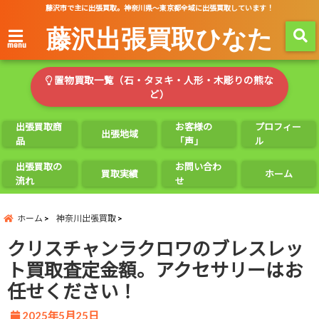
藤沢市で主に出張買取。神奈川県～東京都全域に出張買取しています！
藤沢出張買取ひなた
menu
置物買取一覧（石・タヌキ・人形・木彫りの熊な
ど）
出張買取商
お客様の
プロフィー
出張地域
品
「声」
ル
出張買取の
お問い合わ
買取実績
ホーム
流れ
せ
ホーム
神奈川出張買取
クリスチャンラクロワのブレスレッ
ト買取査定金額。アクセサリーはお
任せください！
2025年5月25日