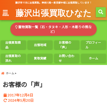
藤沢市で主に出張買取。神奈川県～東京都全域に出張買取しています！
藤沢出張買取ひなた
menu
置物買取一覧（石・タヌキ・人形・木彫りの熊な
ど）
出張買取商
お客様の
プロフィー
出張地域
品
「声」
ル
出張買取の
お問い合わ
買取実績
ホーム
流れ
せ
ホーム
お客様の「声」
2017年12月4日
2024年5月20日