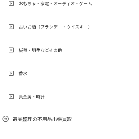
おもちゃ・家電・オ－ディオ・ゲ－ム
古いお酒（ブランデ－・ウイスキ－）
絨毯・切手などその他
香水
貴金属・時計
遺品整理の不用品出張買取