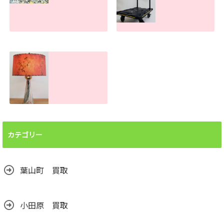
す！
2026.07.30
2026.07.31
ボタン電池処分で
手押し台車の買取
お困りの方へ！ま
査定金額。傷や汚
とめて買取しま
れがあっても売れ
す。大量でもお任
ます！
せください
2026.06.26
2026.07.22
ランプシェード買
取査定金額。処分
前に譲って頂けま
カテゴリー
せんか？汚れても
売れます！
2026.06.24
葉山町 買取
小田原 買取