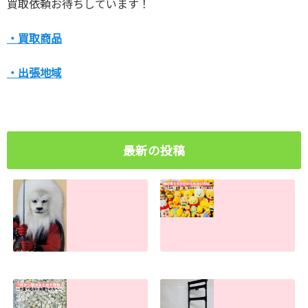
買取依頼お待ちしています！
・買取商品
・出張地域
最新の投稿
ライオン丸グッズ
物が多すぎて捨て
の買取査定金額。
られない方へ。処
古い物・キズ汚れ
分のお手伝いしま
があっても売れま
す！