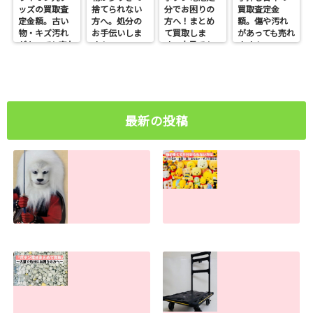
ッズの買取査
捨てられない
分でお困りの
買取査定金
定金額。古い
方へ。処分の
方へ！まとめ
額。傷や汚れ
物・キズ汚れ
お手伝いしま
て買取しま
があっても売れ
があっても売れ
す！
す。大量でも
ます！
ます！
お任せくださ
い
最新の投稿
ライオン丸グッズ
物が多すぎて捨て
の買取査定金額。
られない方へ。処
古い物・キズ汚れ
分のお手伝いしま
があっても売れま
す！
す！
2026.07.30
2026.07.31