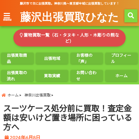
藤沢市で主に出張買取。神奈川県～東京都全域に出張買取しています！
藤沢出張買取ひなた
menu
置物買取一覧（石・タヌキ・人形・木彫りの熊な
ど）
出張買取商
お客様の
プロフィー
出張地域
品
「声」
ル
出張買取の
お問い合わ
買取実績
ホーム
流れ
せ
ホーム
神奈川出張買取
スーツケース処分前に買取！査定金
額は安いけど置き場所に困っている
方へ
2024年6月8日