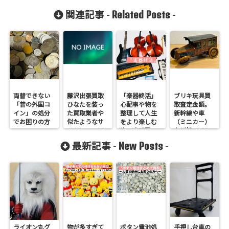
Related Posts
関連記事 -
-
両替できない
藤沢出張買取
「楽器終活」
ブリキ玩具買
「昔の外国コ
ひなたを装っ
心配事や物を
取査定金額。
イン」の処分
た買取業者や
整理して人生
新幹線や車
でお困りの方
似たようなサ
をより楽しむ
（ミニカー）
へ
イトについて
為の出張買
など錆びても
取
状態悪くても
New Posts
最新記事 -
-
売れます！
ライオン丸グ
物が多すぎて
ボタン電池処
手押し台車の