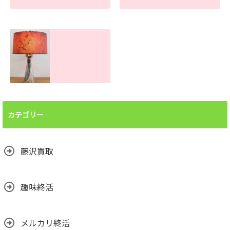
ボタン電池処分で
手押し台車の買取
お困りの方へ！ま
査定金額。傷や汚
とめて買取しま
れがあっても売れ
す。大量でもお任
ます！
せください
2026.06.26
2026.07.22
ランプシェード買
取査定金額。処分
前に譲って頂けま
カテゴリー
せんか？汚れても
売れます！
2026.06.24
藤沢買取
趣味終活
メルカリ終活