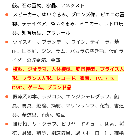
般。石の置物、水晶、アメジスト
スピーカー、ぬいぐるみ、ブロンズ像、ピエロの置
物、テデイベア、ぬいぐるみ、ミニカー、レトロ玩
具、知育玩具、プラレール
ウイスキー、ブランデー、ワイン、テキーラ、焼
酎、日本酒、ジン、ラム、バカラの空き瓶、仮面ラ
イダーの貯金箱、金庫
模型、ジオラマ、人体模型、筋肉模型、ブライス人
形、フランス人形、レコ－ド、家電、TV、CD、
DVD、ゲーム、ブランド品
医療系の本、ラジコン、エンジンテレグラフ、船
具、馬具、舵輪、操舵、マリンランプ、花瓶、書道
具、華道具、香炉、絵画
掛け軸、リトグラフ、ビリヤードキュー、囲碁、将
棋、碁盤、勲章、剣道防具、鍋（ホ
ー
ロ
ー
）、結婚