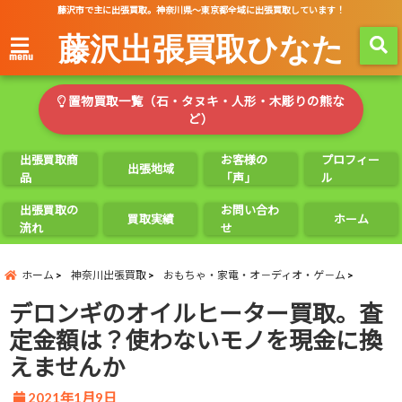
藤沢市で主に出張買取。神奈川県～東京都全域に出張買取しています！
藤沢出張買取ひなた
menu
置物買取一覧（石・タヌキ・人形・木彫りの熊な
ど）
出張買取商
お客様の
プロフィー
出張地域
品
「声」
ル
出張買取の
お問い合わ
買取実績
ホーム
流れ
せ
ホーム
神奈川出張買取
おもちゃ・家電・オ－ディオ・ゲ－ム
デロンギのオイルヒーター買取。査
定金額は？使わないモノを現金に換
えませんか
2021年1月9日