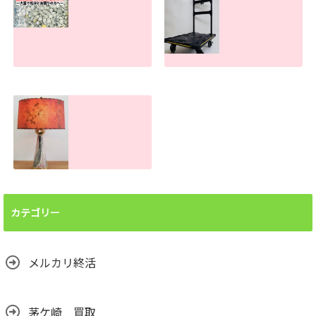
があっても売れま
す！
す！
2026.07.30
2026.07.31
ボタン電池処分で
手押し台車の買取
お困りの方へ！ま
査定金額。傷や汚
とめて買取しま
れがあっても売れ
す。大量でもお任
ます！
せください
2026.06.26
2026.07.22
ランプシェード買
取査定金額。処分
前に譲って頂けま
カテゴリー
せんか？汚れても
売れます！
2026.06.24
メルカリ終活
茅ケ崎 買取