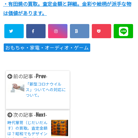
・有田焼の買取。査定金額と詳細。金彩や絵柄が派手な物
は価値があります。
おもちゃ・家電・オ－ディオ・ゲ－ム
Prev
前の記事 -
-
「新型コロナウイル
ス」ついてへの対応に
ついて。
Next
次の記事 -
-
時代箪笥（じだいだん
す）の買取。査定金額
は？昭和でもデザイン