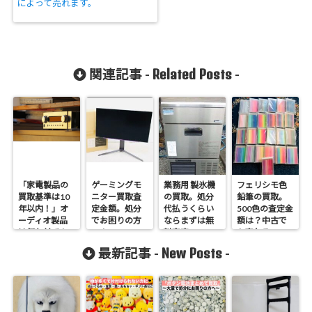
によって売れます。
Related Posts
関連記事 -
-
「家電製品の
ゲーミングモ
業務用 製氷機
フェリシモ色
買取基準は10
ニター買取査
の買取。処分
鉛筆の買取。
年以内！」オ
定金額。処分
代払うくらい
500色の査定金
ーディオ製品
でお困りの方
ならまずは無
額は？中古で
は何年前でも
へ！
料査定
も売れる
お値段つきま
New Posts
最新記事 -
-
す。