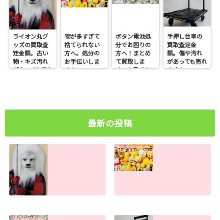
ライオン丸グ
物が多すぎて
ボタン電池処
手押し台車の
ッズの買取査
捨てられない
分でお困りの
買取査定金
定金額。古い
方へ。処分の
方へ！まとめ
額。傷や汚れ
物・キズ汚れ
お手伝いしま
て買取しま
があっても売れ
があっても売れ
す！
す。大量でも
ます！
ます！
お任せくださ
い
最新の投稿
ライオン丸グッズ
物が多すぎて捨て
の買取査定金額。
られない方へ。処
古い物・キズ汚れ
分のお手伝いしま