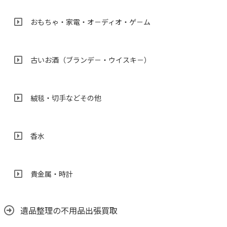
おもちゃ・家電・オ－ディオ・ゲ－ム
古いお酒（ブランデ－・ウイスキ－）
絨毯・切手などその他
香水
貴金属・時計
遺品整理の不用品出張買取