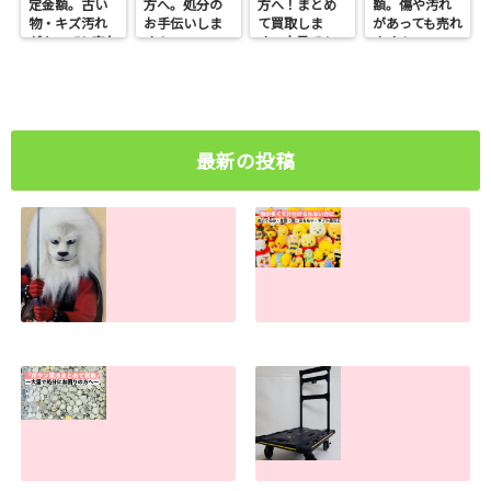
定金額。古い
方へ。処分の
方へ！まとめ
額。傷や汚れ
物・キズ汚れ
お手伝いしま
て買取しま
があっても売れ
があっても売れ
す！
す。大量でも
ます！
ます！
お任せくださ
い
最新の投稿
ライオン丸グッズ
物が多すぎて捨て
の買取査定金額。
られない方へ。処
古い物・キズ汚れ
分のお手伝いしま
があっても売れま
す！
す！
2026.07.30
2026.07.31