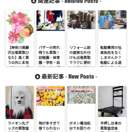
Related Posts
関連記事 -
-
【神奈川県藤
バザーの売れ
リフォーム前
転勤費用の社
沢出張買取ひ
残りも買取！
の面倒な片付
員負担をなく
なた】高く買
幼稚園・保育
けも出張買取
しませんか？
う以外に本気
園・学校・自
でラクに便利
転勤による退
で伝えたい想
治体の方に好
に！処分前に
職者を防ぐ為
い
評です。
利用しません
の引越し出張
New Posts
最新記事 -
-
か？
買取サービス
のご案内
ライオン丸グ
物が多すぎて
ボタン電池処
手押し台車の
ッズの買取査
捨てられない
分でお困りの
買取査定金