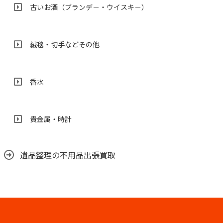
古いお酒（ブランデ－・ウイスキ－）
絨毯・切手などその他
香水
貴金属・時計
遺品整理の不用品出張買取