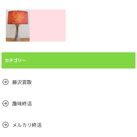
ボタン電池処分で
手押し台車の買取
お困りの方へ！ま
査定金額。傷や汚
とめて買取しま
れがあっても売れ
す。大量でもお任
ます！
せください
2026.06.26
2026.07.22
ランプシェード買
取査定金額。処分
前に譲って頂けま
カテゴリー
せんか？汚れても
売れます！
2026.06.24
藤沢買取
趣味終活
メルカリ終活