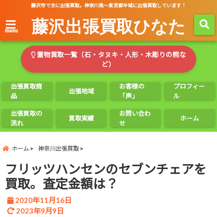
藤沢市で主に出張買取。神奈川県～東京都全域に出張買取しています！
藤沢出張買取ひなた
menu
置物買取一覧（石・タヌキ・人形・木彫りの熊な
ど）
出張買取商
お客様の
プロフィー
出張地域
品
「声」
ル
出張買取の
お問い合わ
買取実績
ホーム
流れ
せ
ホーム
神奈川出張買取
フリッツハンセンのセブンチェアを
買取。査定金額は？
2020年11月16日
2023年9月9日