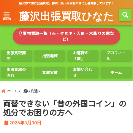
藤沢市で主に出張買取。神奈川県～東京都全域に出張買取しています！
藤沢出張買取ひなた
menu
置物買取一覧（石・タヌキ・人形・木彫りの熊な
ど）
出張買取商
お客様の
プロフィー
出張地域
品
「声」
ル
出張買取の
お問い合わ
買取実績
ホーム
流れ
せ
ホーム
趣味終活
両替できない「昔の外国コイン」の
処分でお困りの方へ
2026年3月30日