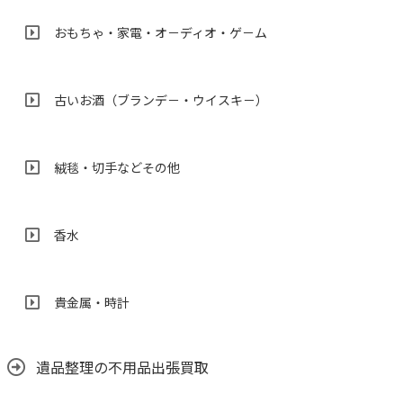
おもちゃ・家電・オ－ディオ・ゲ－ム
古いお酒（ブランデ－・ウイスキ－）
絨毯・切手などその他
香水
貴金属・時計
遺品整理の不用品出張買取