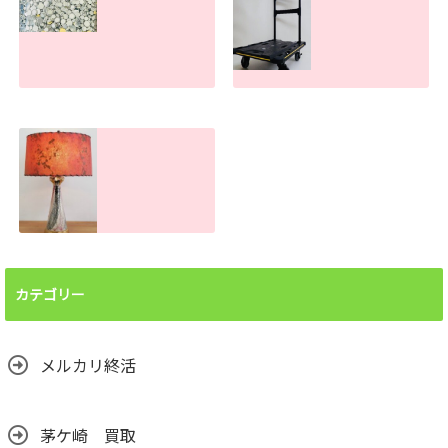
があっても売れま
す！
す！
2026.07.30
2026.07.31
ボタン電池処分で
手押し台車の買取
お困りの方へ！ま
査定金額。傷や汚
とめて買取しま
れがあっても売れ
す。大量でもお任
ます！
せください
2026.06.26
2026.07.22
ランプシェード買
取査定金額。処分
前に譲って頂けま
カテゴリー
せんか？汚れても
売れます！
2026.06.24
メルカリ終活
茅ケ崎 買取