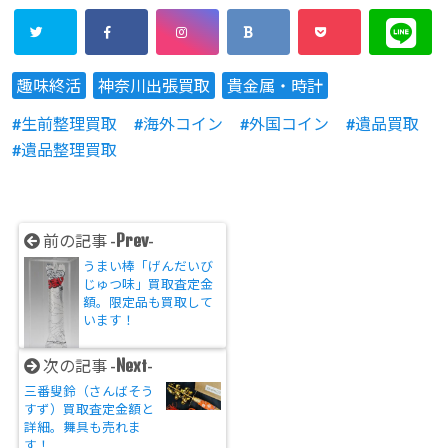
趣味終活
神奈川出張買取
貴金属・時計
生前整理買取
海外コイン
外国コイン
遺品買取
遺品整理買取
Prev
前の記事 -
-
うまい棒「げんだいび
じゅつ味」買取査定金
額。限定品も買取して
います！
Next
次の記事 -
-
三番叟鈴（さんばそう
すず）買取査定金額と
詳細。舞具も売れま
す！