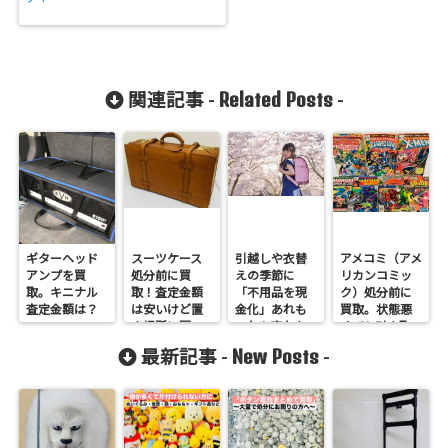
Related Posts
関連記事 -
-
ギターヘッド
スーツケース
引越しや衣替
アメコミ（アメ
アンプを買
処分前に買
えの季節に
リカンコミッ
取。キニナル
取！査定金額
「不用品を現
ク）処分前に
査定金額は？
は安いけど置
金化」あれも
買取。状態悪
き場所に困っ
これも売れち
くても引き取
ている方へ
ゃう？
ります！
New Posts
最新記事 -
-