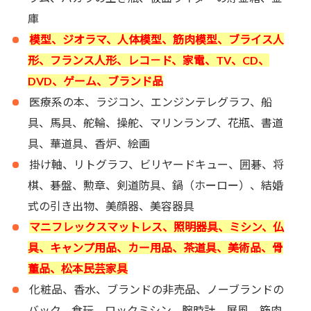
庫
模型、ジオラマ、人体模型、筋肉模型、ブライス人
形、フランス人形、レコ－ド、家電、TV、CD、
DVD、ゲーム、ブランド品
医療系の本、ラジコン、エンジンテレグラフ、船
具、馬具、舵輪、操舵、マリンランプ、花瓶、書道
具、華道具、香炉、絵画
掛け軸、リトグラフ、ビリヤードキュー、囲碁、将
棋、碁盤、勲章、剣道防具、鍋（ホ
ー
ロ
ー
）、結婚
式の引き出物、美顔器、美容器具
マニフレックスマットレス、照明器具、ミシン、仏
具、キャンプ用品、カー用品、茶道具、美術品、骨
董品、松本民芸家具
化粧品、香水、ブランドの非売品、ノーブランドの
バック、食玩、ロックミシン、腕時計、屏風、筋肉