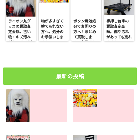
ライオン丸グ
物が多すぎて
ボタン電池処
手押し台車の
ッズの買取査
捨てられない
分でお困りの
買取査定金
定金額。古い
方へ。処分の
方へ！まとめ
額。傷や汚れ
物・キズ汚れ
お手伝いしま
て買取しま
があっても売れ
があっても売れ
す！
す。大量でも
ます！
ます！
お任せくださ
い
最新の投稿
ライオン丸グッズ
物が多すぎて捨て
の買取査定金額。
られない方へ。処
古い物・キズ汚れ
分のお手伝いしま