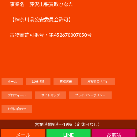
事業名 藤沢出張買取ひなた
【神奈川県公安委員会許可】
古物商許可番号・第452670007050号
ホーム
出張地域
買取実績
お客様の「声」
プロフィール
サイトマップ
プライバシ－ポリシ－
お問い合わせ
営業時間9時～19時（定休日なし）
LINE
Copyright©
藤沢出張買取ひなた
, 2026 All Rights Reserved.