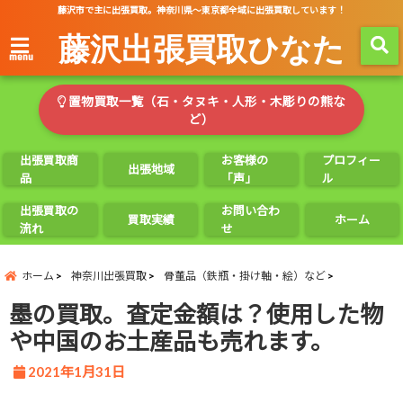
藤沢市で主に出張買取。神奈川県～東京都全域に出張買取しています！
藤沢出張買取ひなた
menu
置物買取一覧（石・タヌキ・人形・木彫りの熊な
ど）
出張買取商
お客様の
プロフィー
出張地域
品
「声」
ル
出張買取の
お問い合わ
買取実績
ホーム
流れ
せ
ホーム
神奈川出張買取
骨董品（鉄瓶・掛け軸・絵）など
墨の買取。査定金額は？使用した物
や中国のお土産品も売れます。
2021年1月31日