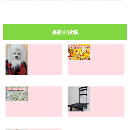
があっても売れ
す！
す。大量でも
ます！
ます！
お任せくださ
い
最新の投稿
ライオン丸グッズ
物が多すぎて捨て
の買取査定金額。
られない方へ。処
古い物・キズ汚れ
分のお手伝いしま
があっても売れま
す！
す！
2026.07.30
2026.07.31
ボタン電池処分で
手押し台車の買取
お困りの方へ！ま
査定金額。傷や汚