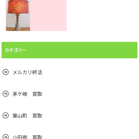
とめて買取しま
れがあっても売れ
す。大量でもお任
ます！
せください
2026.06.26
2026.07.22
ランプシェード買
取査定金額。処分
前に譲って頂けま
カテゴリー
せんか？汚れても
売れます！
2026.06.24
メルカリ終活
茅ケ崎 買取
葉山町 買取
小田原 買取