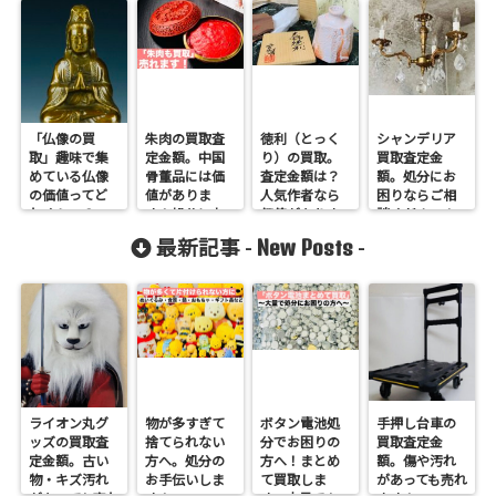
「仏像の買
朱肉の買取査
徳利（とっく
シャンデリア
取」趣味で集
定金額。中国
り）の買取。
買取査定金
めている仏像
骨董品には価
査定金額は？
額。処分にお
の価値ってど
値がありま
人気作者なら
困りならご相
れくらい？
す！処分にお
価値がありま
談ください！
困りの方へ
す！
New Posts
最新記事 -
-
ライオン丸グ
物が多すぎて
ボタン電池処
手押し台車の
ッズの買取査
捨てられない
分でお困りの
買取査定金
定金額。古い
方へ。処分の
方へ！まとめ
額。傷や汚れ
物・キズ汚れ
お手伝いしま
て買取しま
があっても売れ