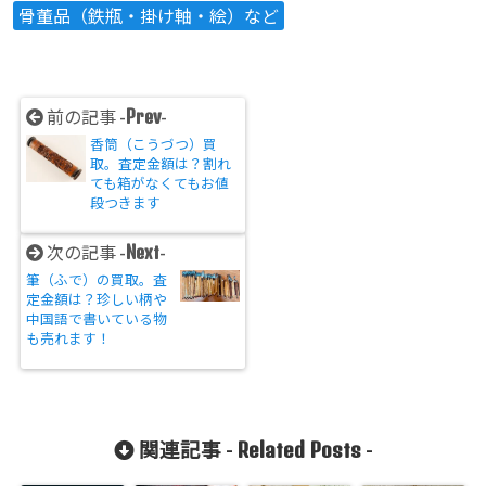
骨董品（鉄瓶・掛け軸・絵）など
Prev
前の記事 -
-
香筒（こうづつ）買
取。査定金額は？割れ
ても箱がなくてもお値
段つきます
Next
次の記事 -
-
筆（ふで）の買取。査
定金額は？珍しい柄や
中国語で書いている物
も売れます！
Related Posts
関連記事 -
-