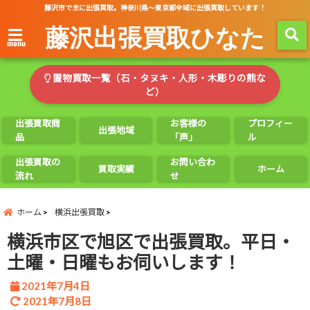
藤沢市で主に出張買取。神奈川県～東京都全域に出張買取しています！
藤沢出張買取ひなた
menu
置物買取一覧（石・タヌキ・人形・木彫りの熊な
ど）
出張買取商
お客様の
プロフィー
出張地域
品
「声」
ル
出張買取の
お問い合わ
買取実績
ホーム
流れ
せ
ホーム
横浜出張買取
横浜市区で旭区で出張買取。平日・
土曜・日曜もお伺いします！
2021年7月4日
2021年7月8日