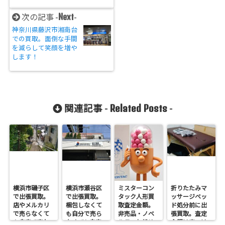
Next
次の記事 -
-
神奈川県藤沢市湘南台
での買取。面倒な手間
を減らして笑顔を増や
します！
Related Posts
関連記事 -
-
横浜市磯子区
横浜市瀬谷区
ミスターコン
折りたたみマ
で出張買取。
で出張買取。
タック人形買
ッサージベッ
店やメルカリ
梱包しなくて
取査定金額。
ド処分前に出
で売らなくて
も自分で売ら
非売品・ノベ
張買取。査定
も自宅で売れ
なくても自宅
ルティお任せ
金額は安いけ