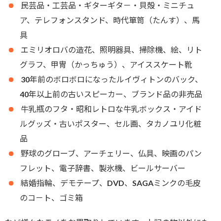
民芸品・工芸品・ギターギタ－・貝殻・ミニチュ
ア、テレフォンスタンド、時代箪笥（たんす）、馬
具
エミリオロバの造花、照明器具、掃除機、絵、リト
グラフ、甲冑（かっちゅう）、アイススケート靴
30年前のボロボロになったルイヴィトンのバック、
40年以上前の古いスピーカー、ブランド品の非売品
牛乳瓶のフタ・昭和レトロな牛乳ボックス・アイド
ルグッズ・古いポスター、セル画、タカノユリ化粧
品
野球のグローブ、アーチェリー、仏具、映画のパン
フレット、電子辞書、製氷機、ビールサーバー
結婚指輪、デモテープ、DVD、SAGAミンクの毛皮
のコ－ト、ゴミ箱