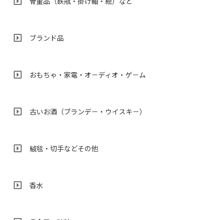
骨董品（鉄瓶・掛け軸・絵）など
ブランド品
おもちゃ・家電・オ－ディオ・ゲ－ム
古いお酒（ブランデ－・ウイスキ－）
絨毯・切手などその他
香水