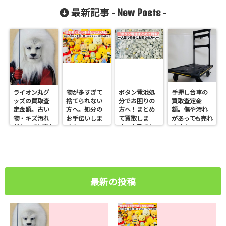
る！手間省き
で待つだけ
ください！
どお困りの方
New Posts
最新記事 -
-
ます。
へ
ライオン丸グ
物が多すぎて
ボタン電池処
手押し台車の
ッズの買取査
捨てられない
分でお困りの
買取査定金
定金額。古い
方へ。処分の
方へ！まとめ
額。傷や汚れ
物・キズ汚れ
お手伝いしま
て買取しま
があっても売れ
があっても売れ
す！
す。大量でも
ます！
ます！
お任せくださ
い
最新の投稿