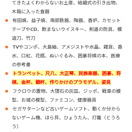
てきたよくわからないお土産、結婚式の引き出物、
木箱に入った食器
有田焼、益子焼、南部鉄器、陶器、香炉、カセット
テープやCD、飲まないウイスキー、剣道の防具、模
造刀、竹刀
TVやコンポ、大島紬、アメジストや水晶、雑貨、香
水、口紅、花瓶、ぬいぐるみ、囲碁将棋の本、医療
の参考書
トランペット、尺八、大正琴、民族楽器、囲碁、将
棋、金杯、銀杯、作りかけのプラモデル、姿見
フクロウの置物、大理石の灰皿、ジッポ、戦車の模
型、お城の模型、ファミコン、健康器具
セガサターンなど古いゲームソフト、動くか分から
ないゲーム機、ほら貝、ひょうたん、灯籠（とうろ
う）