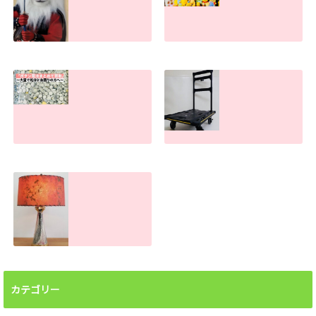
ライオン丸グッズ
物が多すぎて捨て
の買取査定金額。
られない方へ。処
古い物・キズ汚れ
分のお手伝いしま
があっても売れま
す！
す！
2026.07.30
2026.07.31
ボタン電池処分で
手押し台車の買取
お困りの方へ！ま
査定金額。傷や汚
とめて買取しま
れがあっても売れ
す。大量でもお任
ます！
せください
2026.06.26
2026.07.22
ランプシェード買
取査定金額。処分
前に譲って頂けま
カテゴリー
せんか？汚れても
売れます！