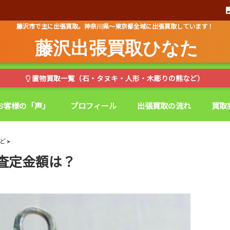
藤沢市で主に出張買取。神奈川県～東京都全域に出張買取しています！
藤沢出張買取ひなた
置物買取一覧（石・タヌキ・人形・木彫りの熊など）
お客様の「声」
プロフィール
出張買取の流れ
買取
ど
査定金額は？