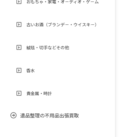
おもちゃ・家電・オ－ディオ・ゲ－ム
古いお酒（ブランデ－・ウイスキ－）
絨毯・切手などその他
香水
貴金属・時計
遺品整理の不用品出張買取