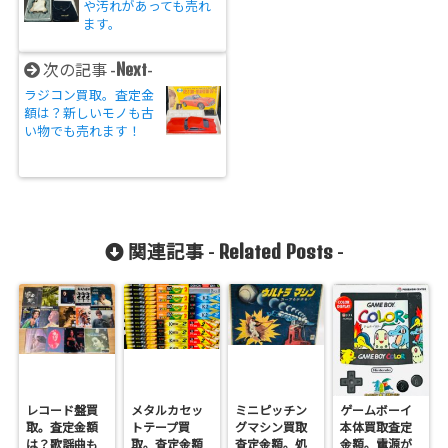
や汚れがあっても売れ
ます。
Next
次の記事 -
-
ラジコン買取。査定金
額は？新しいモノも古
い物でも売れます！
Related Posts
関連記事 -
-
レコード盤買
メタルカセッ
ミニピッチン
ゲームボーイ
取。査定金額
トテープ買
グマシン買取
本体買取査定
は？歌謡曲も
取。査定金額
査定金額。処
金額。電源が