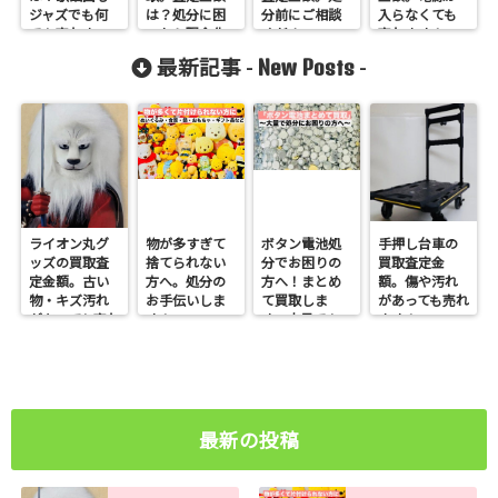
ジャズでも何
は？処分に困
分前にご相談
入らなくても
でも売れま
ったら現金化
ください。
売れます！
す。
しませんか
New Posts
最新記事 -
-
ライオン丸グ
物が多すぎて
ボタン電池処
手押し台車の
ッズの買取査
捨てられない
分でお困りの
買取査定金
定金額。古い
方へ。処分の
方へ！まとめ
額。傷や汚れ
物・キズ汚れ
お手伝いしま
て買取しま
があっても売れ
があっても売れ
す！
す。大量でも
ます！
ます！
お任せくださ
い
最新の投稿