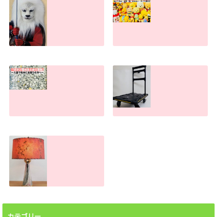
ライオン丸グッズ
物が多すぎて捨て
の買取査定金額。
られない方へ。処
古い物・キズ汚れ
分のお手伝いしま
があっても売れま
す！
す！
2026.07.30
2026.07.31
ボタン電池処分で
手押し台車の買取
お困りの方へ！ま
査定金額。傷や汚
とめて買取しま
れがあっても売れ
す。大量でもお任
ます！
せください
2026.06.26
2026.07.22
ランプシェード買
取査定金額。処分
前に譲って頂けま
カテゴリー