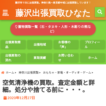
藤沢市で主に出張買取。神奈川県～東京都全域に出張買取しています！
藤沢出張買取ひなた
menu
置物買取一覧（石・タヌキ・人形・木彫りの熊な
ど）
出張買取商
お客様の
プロフィー
出張地域
品
「声」
ル
出張買取の
お問い合わ
買取実績
ホーム
流れ
せ
ホーム
神奈川出張買取
おもちゃ・家電・オ－ディオ・ゲ－ム
空気清浄機の買取。査定金額と詳
細。処分や捨てる前に・・・。
2020年12月27日