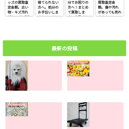
ッズの買取査
捨てられない
分でお困りの
買取査定金
定金額。古い
方へ。処分の
方へ！まとめ
額。傷や汚れ
物・キズ汚れ
お手伝いしま
て買取しま
があっても売れ
があっても売れ
す！
す。大量でも
ます！
ます！
お任せくださ
い
最新の投稿
ライオン丸グッズ
物が多すぎて捨て
の買取査定金額。
られない方へ。処
古い物・キズ汚れ
分のお手伝いしま
があっても売れま
す！
す！
2026.07.30
2026.07.31