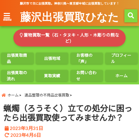
藤沢市で主に出張買取。神奈川県～東京都全域に出張買取しています！
藤沢出張買取ひなた
menu
置物買取一覧（石・タヌキ・人形・木彫りの熊な
ど）
出張買取商
お客様の
プロフィー
出張地域
品
「声」
ル
出張買取の
お問い合わ
買取実績
ホーム
流れ
せ
ホーム
遺品整理の不用品出張買取
蝋燭（ろうそく）立ての処分に困っ
たら出張買取使ってみませんか？
2023年3月31日
2023年4月6日