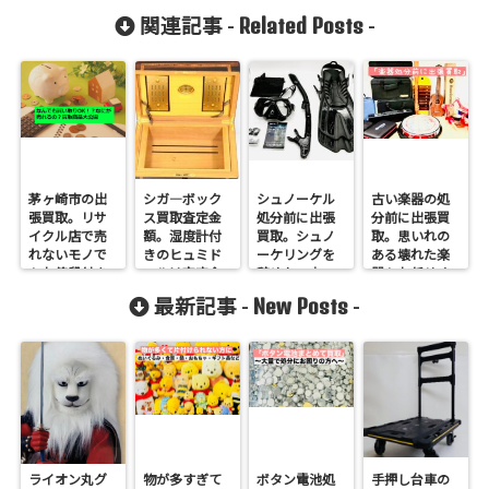
Related Posts
関連記事 -
-
茅ヶ崎市の出
シガ―ボック
シュノーケル
古い楽器の処
張買取。リサ
ス買取査定金
処分前に出張
分前に出張買
イクル店で売
額。湿度計付
買取。シュノ
取。思いれの
れないモノで
きのヒュミド
ーケリングを
ある壊れた楽
もお値段付き
ールは査定金
辞めたい方
器もお任せく
ます！
額UP！
へ！
ださい！
New Posts
最新記事 -
-
ライオン丸グ
物が多すぎて
ボタン電池処
手押し台車の