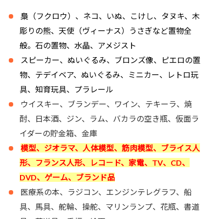
梟（フクロウ）、ネコ、いぬ、こけし、タヌキ、木
彫りの熊、天使（ヴィーナス）うさぎなど置物全
般。石の置物、水晶、アメジスト
スピーカー、ぬいぐるみ、ブロンズ像、ピエロの置
物、テデイベア、ぬいぐるみ、ミニカー、レトロ玩
具、知育玩具、プラレール
ウイスキー、ブランデー、ワイン、テキーラ、焼
酎、日本酒、ジン、ラム、バカラの空き瓶、仮面ラ
イダーの貯金箱、金庫
模型、ジオラマ、人体模型、筋肉模型、ブライス人
形、フランス人形、レコ－ド、家電、TV、CD、
DVD、ゲーム、ブランド品
医療系の本、ラジコン、エンジンテレグラフ、船
具、馬具、舵輪、操舵、マリンランプ、花瓶、書道