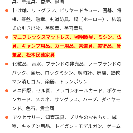
具、華道具、香炉、絵画
掛け軸、リトグラフ、ビリヤードキュー、囲碁、将
棋、碁盤、勲章、剣道防具、鍋（ホ
ー
ロ
ー
）、結婚
式の引き出物、美顔器、美容器具
マニフレックスマットレス、照明器具、ミシン、仏
具、キャンプ用品、カー用品、茶道具、美術品、骨
董品、松本民芸家具
化粧品、香水、ブランドの非売品、ノーブランドの
バック、食玩、ロックミシン、腕時計、屏風、筋肉
マン消しゴム、楽器、トランポリン
ミニ四駆、セル画、ドラゴンボールカード、ポケモ
ンカード、メガネ、サングラス、ハープ、ダイヤモ
ンド、色石、貴金属
アクセサリー、知育玩具、ブリキのおもちゃ、絨
毯、キッチン用品、トイガン・モデルガン、ゲーム