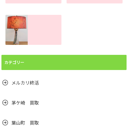
ボタン電池処分で
手押し台車の買取
お困りの方へ！ま
査定金額。傷や汚
とめて買取しま
れがあっても売れ
す。大量でもお任
ます！
せください
2026.06.26
2026.07.22
ランプシェード買
取査定金額。処分
前に譲って頂けま
カテゴリー
せんか？汚れても
売れます！
2026.06.24
メルカリ終活
茅ケ崎 買取
葉山町 買取