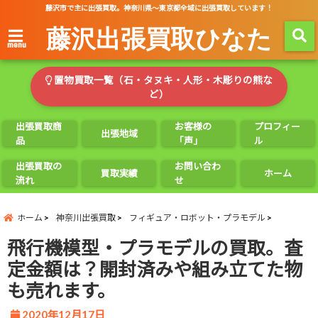
藤沢市で主に出張買取。神奈川県～東京都全域に出張買取しています！
藤沢出張買取ひなた
menu
置物買取一覧（石・タヌキ・人形・木彫りの熊な
ど）
出張買取商
お客様の
プロフィー
出張地域
品
「声」
ル
出張買取の
お問い合わ
買取実績
ホーム
流れ
せ
ホーム
神奈川出張買取
フィギュア・ロボット・プラモデル
飛行機模型・プラモデルの買取。査
定金額は？開封済みや組み立てた物
も売れます。
2020年12月17日