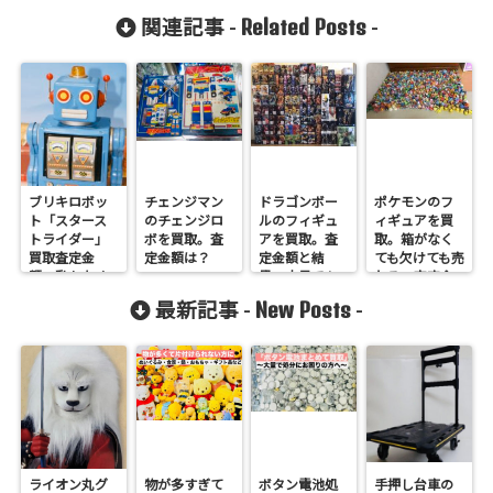
Related Posts
関連記事 -
-
ブリキロボッ
チェンジマン
ドラゴンボー
ポケモンのフ
ト「スタース
のチェンジロ
ルのフィギュ
ィギュアを買
トライダー」
ボを買取。査
アを買取。査
取。箱がなく
買取査定金
定金額は？
定金額と結
ても欠けても売
額。動かなく
果。大量でも
れる。査定金
ても売れま
大歓迎
額はいくら
New Posts
最新記事 -
-
す！
ライオン丸グ
物が多すぎて
ボタン電池処
手押し台車の