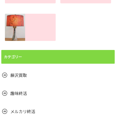
ボタン電池処分で
手押し台車の買取
お困りの方へ！ま
査定金額。傷や汚
とめて買取しま
れがあっても売れ
す。大量でもお任
ます！
せください
2026.06.26
2026.07.22
ランプシェード買
取査定金額。処分
前に譲って頂けま
カテゴリー
せんか？汚れても
売れます！
2026.06.24
藤沢買取
趣味終活
メルカリ終活