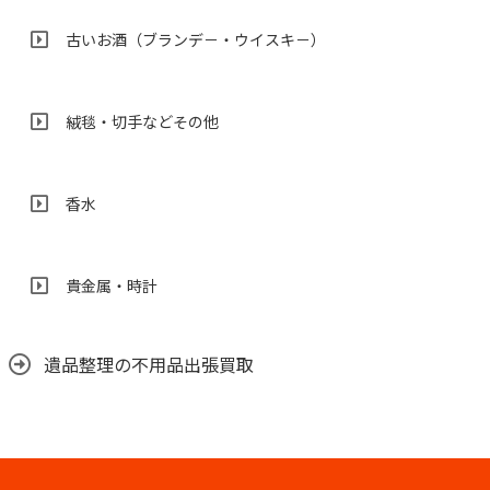
古いお酒（ブランデ－・ウイスキ－）
絨毯・切手などその他
香水
貴金属・時計
遺品整理の不用品出張買取