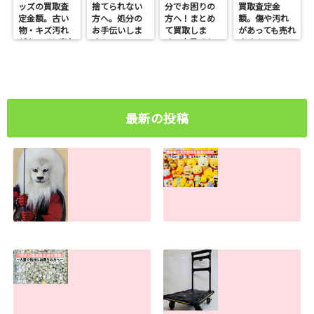
ッズの買取査
捨てられない
分でお困りの
買取査定金
定金額。古い
方へ。処分の
方へ！まとめ
額。傷や汚れ
物・キズ汚れ
お手伝いしま
て買取しま
があっても売れ
があっても売れ
す！
す。大量でも
ます！
ます！
お任せくださ
い
最新の投稿
ライオン丸グッズ
物が多すぎて捨て
の買取査定金額。
られない方へ。処
古い物・キズ汚れ
分のお手伝いしま
があっても売れま
す！
す！
2026.07.30
2026.07.31