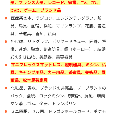
形、フランス人形、レコ－ド、家電、TV、CD、
DVD、ゲーム、ブランド品
医療系の本、ラジコン、エンジンテレグラフ、船
具、馬具、舵輪、操舵、マリンランプ、花瓶、書道
具、華道具、香炉、絵画
掛け軸、リトグラフ、ビリヤードキュー、囲碁、将
棋、碁盤、勲章、剣道防具、鍋（ホ
ー
ロ
ー
）、結婚
式の引き出物、美顔器、美容器具
マニフレックスマットレス、照明器具、ミシン、仏
具、キャンプ用品、カー用品、茶道具、美術品、骨
董品、松本民芸家具
化粧品、香水、ブランドの非売品、ノーブランドの
バック、食玩、ロックミシン、腕時計、屏風、筋肉
マン消しゴム、楽器、トランポリン
ミニ四駆、セル画、ドラゴンボールカード、ポケモ