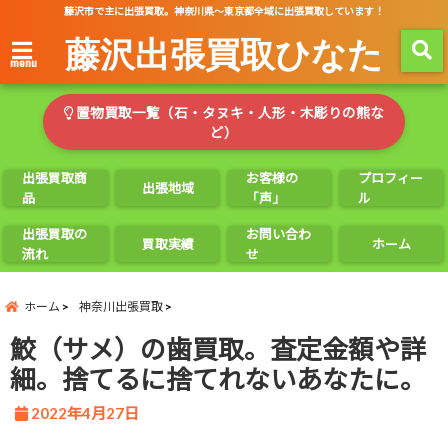
藤沢市で主に出張買取。神奈川県～東京都全域に出張買取しています！
藤沢出張買取ひなた
menu
置物買取一覧（石・タヌキ・人形・木彫りの熊な
ど）
出張買取商
お客様の
プロフィー
出張地域
品
「声」
ル
出張買取の
お問い合わ
買取実績
ホーム
流れ
せ
ホーム
神奈川出張買取
鮫（サメ）の歯買取。査定金額や詳
細。捨てるに捨てれないあなたに。
2022年4月27日