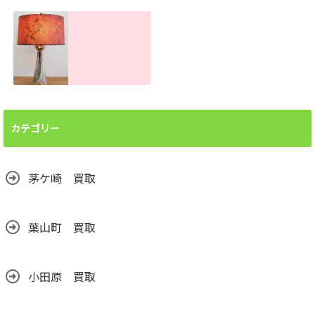
お困りの方へ！ま
査定金額。傷や汚
とめて買取しま
れがあっても売れ
す。大量でもお任
ます！
せください
2026.06.26
2026.07.22
ランプシェード買
取査定金額。処分
前に譲って頂けま
カテゴリー
せんか？汚れても
売れます！
2026.06.24
茅ケ崎 買取
葉山町 買取
小田原 買取