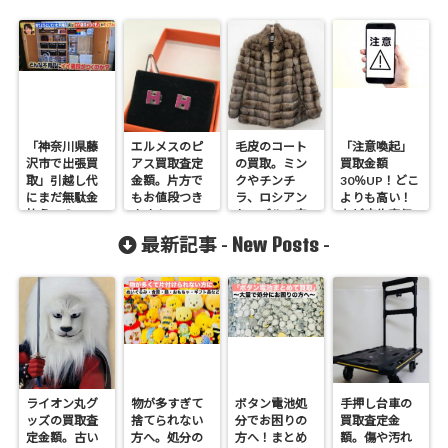
「神奈川県藤
エルメスのピ
毛皮のコート
「注意喚起」
沢市で出張買
アス買取査定
の買取。ミン
買取金額
取」引越し代
金額。片方で
クやチンチ
30％UP！どこ
にまだ無駄金
もお値段つき
ラ、ロシアン
よりも高い！
払うの？
ます！
セ－ブルの査
など広告宣伝
定金額。SAGA
禁止です。
New Posts
最新記事 -
-
ブランドは人
気です！
ライオン丸グ
物が多すぎて
ボタン電池処
手押し台車の
ッズの買取査
捨てられない
分でお困りの
買取査定金
定金額。古い
方へ。処分の
方へ！まとめ
額。傷や汚れ