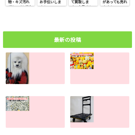
物・キズ汚れ
お手伝いしま
て買取しま
があっても売れ
があっても売れ
す！
す。大量でも
ます！
ます！
お任せくださ
い
最新の投稿
ライオン丸グッズ
物が多すぎて捨て
の買取査定金額。
られない方へ。処
古い物・キズ汚れ
分のお手伝いしま
があっても売れま
す！
す！
2026.07.30
2026.07.31
ボタン電池処分で
手押し台車の買取