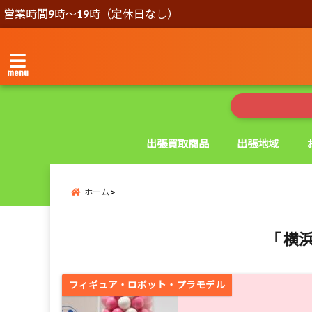
営業時間9時～19時（定休日なし）
menu
出張買取商品
出張地域
ホーム
「 横
フィギュア・ロボット・プラモデル