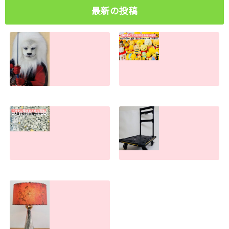
最新の投稿
ライオン丸グッズ
物が多すぎて捨て
の買取査定金額。
られない方へ。処
古い物・キズ汚れ
分のお手伝いしま
があっても売れま
す！
す！
2026.07.30
2026.07.31
ボタン電池処分で
手押し台車の買取
お困りの方へ！ま
査定金額。傷や汚
とめて買取しま
れがあっても売れ
す。大量でもお任
ます！
せください
2026.06.26
2026.07.22