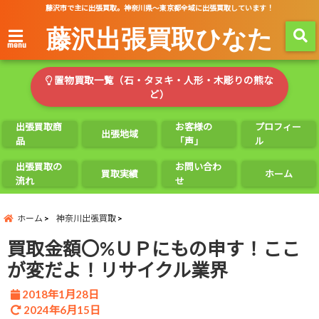
藤沢市で主に出張買取。神奈川県～東京都全域に出張買取しています！
藤沢出張買取ひなた
menu
置物買取一覧（石・タヌキ・人形・木彫りの熊な
ど）
出張買取商
お客様の
プロフィー
出張地域
品
「声」
ル
出張買取の
お問い合わ
買取実績
ホーム
流れ
せ
ホーム
神奈川出張買取
買取金額〇%ＵＰにもの申す！ここ
が変だよ！リサイクル業界
2018年1月28日
2024年6月15日