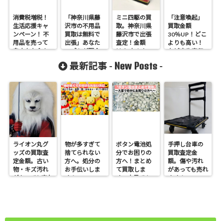
消費税増税！
「神奈川県藤
ミニ四駆の買
「注意喚起」
生活応援キャ
沢市の不用品
取。神奈川県
買取金額
ンペーン！ 不
買取は無料で
藤沢市で出張
30％UP！どこ
用品を売って
出張」あなた
査定！金額
よりも高い！
自由なお金を
のゴミが現金
は？[おもちゃ]
など広告宣伝
増やしません
に！
禁止です。
New Posts
最新記事 -
-
か？
ライオン丸グ
物が多すぎて
ボタン電池処
手押し台車の
ッズの買取査
捨てられない
分でお困りの
買取査定金
定金額。古い
方へ。処分の
方へ！まとめ
額。傷や汚れ
物・キズ汚れ
お手伝いしま
て買取しま
があっても売れ
があっても売れ
す！
す。大量でも
ます！
ます！
お任せくださ
い