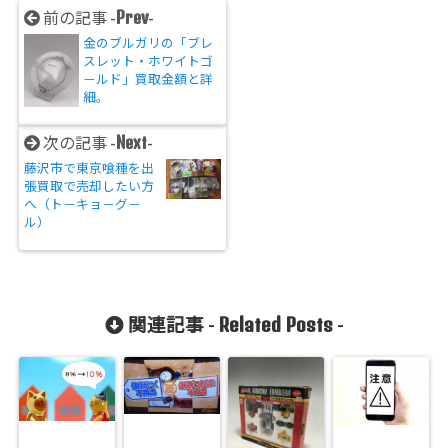
Prev
前の記事 -
-
金のブルガリの「ブレ
スレット・ホワイトゴ
－ルド」買取金額と詳
細。
Next
次の記事 -
-
藤沢市で東京喰種を出
張買取で売却したい方
へ（ト－キョ－グ－
ル）
Related Posts
関連記事 -
-