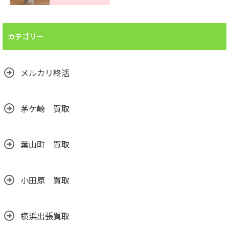
ランプシェード買
取査定金額。処分
前に譲って頂けま
カテゴリー
せんか？汚れても
売れます！
2026.06.24
メルカリ終活
茅ケ崎 買取
葉山町 買取
小田原 買取
横浜出張買取