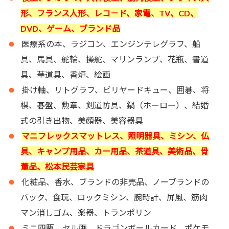
形、フランス人形、レコ－ド、家電、TV、CD、
DVD、ゲーム、ブランド品
医療系の本、ラジコン、エンジンテレグラフ、船
具、馬具、舵輪、操舵、マリンランプ、花瓶、書道
具、華道具、香炉、絵画
掛け軸、リトグラフ、ビリヤードキュー、囲碁、将
棋、碁盤、勲章、剣道防具、鍋（ホ
ー
ロ
ー
）、結婚
式の引き出物、美顔器、美容器具
マニフレックスマットレス、照明器具、ミシン、仏
具、キャンプ用品、カー用品、茶道具、美術品、骨
董品、松本民芸家具
化粧品、香水、ブランドの非売品、ノーブランドの
バック、食玩、ロックミシン、腕時計、屏風、筋肉
マン消しゴム、楽器、トランポリン
ミニ四駆、セル画、ドラゴンボールカード、ポケモ