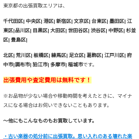
東京都の出張買取エリアは、
千代田区| 中央区| 港区| 新宿区| 文京区| 台東区| 墨田区| 江
東区|
品川区| 目黒区| 大田区| 世田谷区| 渋谷区| 中野区| 杉並
区| 豊島区|
北区| 荒川区| 板橋区| 練馬区| 足立区| 葛飾区| 江戸川区| 府
中市|
調布市| 狛江市| 多摩市| 稲城市
です。
出張費用や査定費用は無料です！
※お品物が少ない場合や移動時間を考えたときに、マイナ
スになる場合はお伺いできないこともあります。
～他にもこんなものもお買取しています。
・古い楽器の処分前に出張買取。思い入れのある壊れた楽