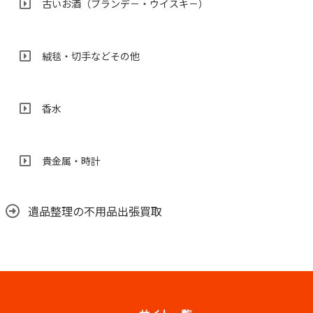
古いお酒（ブランデ－・ウイスキ－）
絨毯・切手などその他
香水
貴金属・時計
遺品整理の不用品出張買取