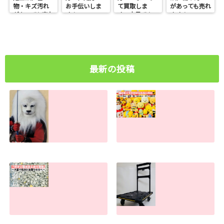
物・キズ汚れ
お手伝いしま
て買取しま
があっても売れ
があっても売れ
す！
す。大量でも
ます！
ます！
お任せくださ
い
最新の投稿
ライオン丸グッズ
物が多すぎて捨て
の買取査定金額。
られない方へ。処
古い物・キズ汚れ
分のお手伝いしま
があっても売れま
す！
す！
2026.07.30
2026.07.31
ボタン電池処分で
手押し台車の買取