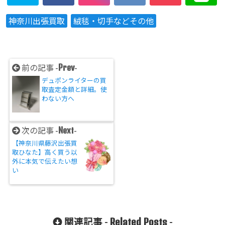
神奈川出張買取
絨毯・切手などその他
Prev
前の記事 -
-
デュポンライターの買
取査定金額と詳細。使
わない方へ
Next
次の記事 -
-
【神奈川県藤沢出張買
取ひなた】高く買う以
外に本気で伝えたい想
い
Related Posts
関連記事 -
-