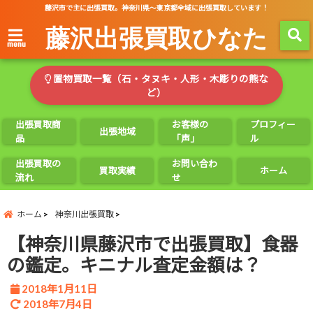
藤沢市で主に出張買取。神奈川県～東京都全域に出張買取しています！
藤沢出張買取ひなた
menu
置物買取一覧（石・タヌキ・人形・木彫りの熊な
ど）
出張買取商
お客様の
プロフィー
出張地域
品
「声」
ル
出張買取の
お問い合わ
買取実績
ホーム
流れ
せ
ホーム
神奈川出張買取
【神奈川県藤沢市で出張買取】食器
の鑑定。キニナル査定金額は？
2018年1月11日
2018年7月4日