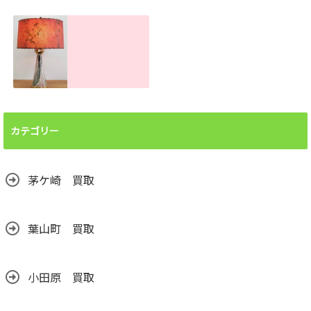
お困りの方へ！ま
査定金額。傷や汚
とめて買取しま
れがあっても売れ
す。大量でもお任
ます！
せください
2026.06.26
2026.07.22
ランプシェード買
取査定金額。処分
前に譲って頂けま
カテゴリー
せんか？汚れても
売れます！
2026.06.24
茅ケ崎 買取
葉山町 買取
小田原 買取