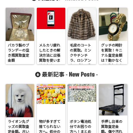
バカラ製のブ
メルカリ疲れ
毛皮のコート
グッチの時計
ランデーの空
したときの解
の買取。ミン
を買取！キニ
き瓶買取査定
決方法に出張
クやチンチ
ナル査定金額
金額
買取を使いま
ラ、ロシアン
は？動かなく
せんか？
セ－ブルの査
ても売れます
定金額。SAGA
New Posts
最新記事 -
-
ブランドは人
気です！
ライオン丸グ
物が多すぎて
ボタン電池処
手押し台車の
ッズの買取査
捨てられない
分でお困りの
買取査定金
定金額。古い
方へ。処分の
方へ！まとめ
額。傷や汚れ